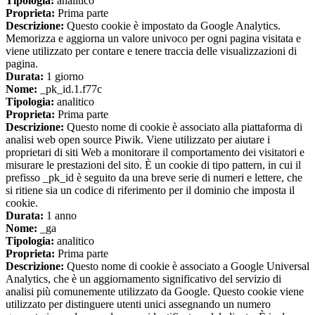
Tipologia:
analitico
Proprieta:
Prima parte
Descrizione:
Questo cookie è impostato da Google Analytics.
Memorizza e aggiorna un valore univoco per ogni pagina visitata e
viene utilizzato per contare e tenere traccia delle visualizzazioni di
pagina.
Durata:
1 giorno
Nome:
_pk_id.1.f77c
Tipologia:
analitico
Proprieta:
Prima parte
Descrizione:
Questo nome di cookie è associato alla piattaforma di
analisi web open source Piwik. Viene utilizzato per aiutare i
proprietari di siti Web a monitorare il comportamento dei visitatori e
misurare le prestazioni del sito. È un cookie di tipo pattern, in cui il
prefisso _pk_id è seguito da una breve serie di numeri e lettere, che
si ritiene sia un codice di riferimento per il dominio che imposta il
cookie.
Durata:
1 anno
Nome:
_ga
Tipologia:
analitico
Proprieta:
Prima parte
Descrizione:
Questo nome di cookie è associato a Google Universal
Analytics, che è un aggiornamento significativo del servizio di
analisi più comunemente utilizzato da Google. Questo cookie viene
utilizzato per distinguere utenti unici assegnando un numero