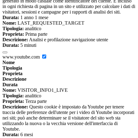
generato in modo casuale come identificatore del cliente. È incluso
in ogni richiesta di pagina in un sito e utilizzato per calcolare i dati di
visitatori, sessioni e campagne per i rapporti di analisi dei siti.
Durata:
1 anno 1 mese
Nome:
LAST_REQUESTED_TARGET
Tipologia:
analitico
Proprieta:
Prima parte
Descrizione:
Analisi e profilazione navigazione utente
Durata:
5 minuti
www.youtube.com
Nome
Tipologia
Proprieta
Descrizione
Durata
Nome:
VISITOR_INFO1_LIVE
Tipologia:
analitico
Proprieta:
Terza parte
Descrizione:
Questo cookie è impostato da Youtube per tenere
traccia delle preferenze dell'utente per i video di Youtube incorporati
nei siti; può anche determinare se il visitatore del sito web sta
utilizzando la nuova o la vecchia versione dell'interfaccia di
Youtube.
Durata:
6 mesi