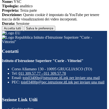
Nome:
YSC
Tipologia:
analitico
Proprieta:
Terza parte
Descrizione:
Questo cookie è impostato da YouTube per tenere
traccia delle visualizzazioni dei video incorporati.
Durata:
Sessione
Accetta tutti
Salva le preferenze
Istituto d'Istruzione Superiore "Curie -
Vittorini"
Contatti
Istituto d'Istruzione Superiore "Curie - Vittorini"
Corso Allamano 130 - 10095 GRUGLIASCO (TO)
Tel:
011 309.57.77 - 011 309.57.78
Email:
tois03400p@istruzione.it
Link per inviare una mail
PEC:
tois03400p@pec.istruzione.it
Link per inviare una mail
Sezione Link Utili