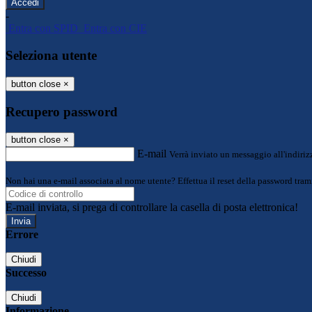
-
Entra con SPID
Entra con CIE
Seleziona utente
button close
×
Recupero password
button close
×
E-mail
Verrà inviato un messaggio all'indirizz
Non hai una e-mail associata al nome utente? Effettua il reset della password tram
E-mail inviata, si prega di controllare la casella di posta elettronica!
Errore
Chiudi
Successo
Chiudi
Informazione