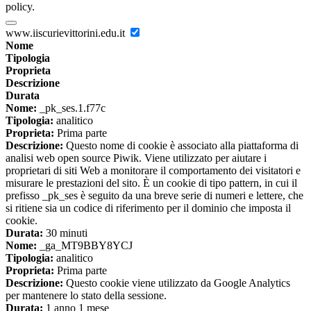
policy.
www.iiscurievittorini.edu.it
Nome
Tipologia
Proprieta
Descrizione
Durata
Nome:
_pk_ses.1.f77c
Tipologia:
analitico
Proprieta:
Prima parte
Descrizione:
Questo nome di cookie è associato alla piattaforma di
analisi web open source Piwik. Viene utilizzato per aiutare i
proprietari di siti Web a monitorare il comportamento dei visitatori e
misurare le prestazioni del sito. È un cookie di tipo pattern, in cui il
prefisso _pk_ses è seguito da una breve serie di numeri e lettere, che
si ritiene sia un codice di riferimento per il dominio che imposta il
cookie.
Durata:
30 minuti
Nome:
_ga_MT9BBY8YCJ
Tipologia:
analitico
Proprieta:
Prima parte
Descrizione:
Questo cookie viene utilizzato da Google Analytics
per mantenere lo stato della sessione.
Durata:
1 anno 1 mese