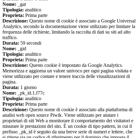
Nome:
_gat
Tipologia:
analitico
Proprieta:
Prima parte
Descrizione:
Questo nome di cookie è associato a Google Universal
Analytics, secondo la documentazione viene utilizzato per limitare la
frequenza delle richieste, limitando la raccolta di dati su siti ad alto
traffico.
Durata:
59 secondi
Nome:
_gid
Tipologia:
analitico
Proprieta:
Prima parte
Descrizione:
Questo cookie è impostato da Google Analytics.
Memorizza e aggiorna un valore univoco per ogni pagina visitata e
viene utilizzato per contare e tenere traccia delle visualizzazioni di
pagina.
Durata:
1 giorno
Nome:
_pk_id.1.f77c
Tipologia:
analitico
Proprieta:
Prima parte
Descrizione:
Questo nome di cookie è associato alla piattaforma di
analisi web open source Piwik. Viene utilizzato per aiutare i
proprietari di siti Web a monitorare il comportamento dei visitatori e
misurare le prestazioni del sito. È un cookie di tipo pattern, in cui il
prefisso _pk_id è seguito da una breve serie di numeri e lettere, che
si ritiene sia un codice di riferimento per il dominio che imposta il