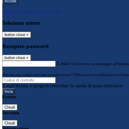
-
Entra con SPID
Entra con CIE
Seleziona utente
button close
×
Recupero password
button close
×
E-mail
Verrà inviato un messaggio all'indirizz
Non hai una e-mail associata al nome utente? Effettua il reset della password tram
E-mail inviata, si prega di controllare la casella di posta elettronica!
Errore
Chiudi
Successo
Chiudi
Informazione