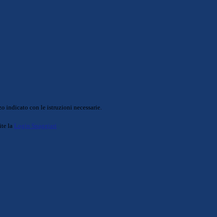
o indicato con le istruzioni necessarie.
ite la
Login Spaggiari