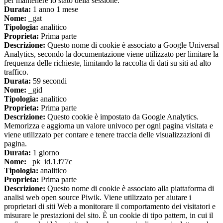
per mantenere lo stato della sessione.
Durata:
1 anno 1 mese
Nome:
_gat
Tipologia:
analitico
Proprieta:
Prima parte
Descrizione:
Questo nome di cookie è associato a Google Universal
Analytics, secondo la documentazione viene utilizzato per limitare la
frequenza delle richieste, limitando la raccolta di dati su siti ad alto
traffico.
Durata:
59 secondi
Nome:
_gid
Tipologia:
analitico
Proprieta:
Prima parte
Descrizione:
Questo cookie è impostato da Google Analytics.
Memorizza e aggiorna un valore univoco per ogni pagina visitata e
viene utilizzato per contare e tenere traccia delle visualizzazioni di
pagina.
Durata:
1 giorno
Nome:
_pk_id.1.f77c
Tipologia:
analitico
Proprieta:
Prima parte
Descrizione:
Questo nome di cookie è associato alla piattaforma di
analisi web open source Piwik. Viene utilizzato per aiutare i
proprietari di siti Web a monitorare il comportamento dei visitatori e
misurare le prestazioni del sito. È un cookie di tipo pattern, in cui il