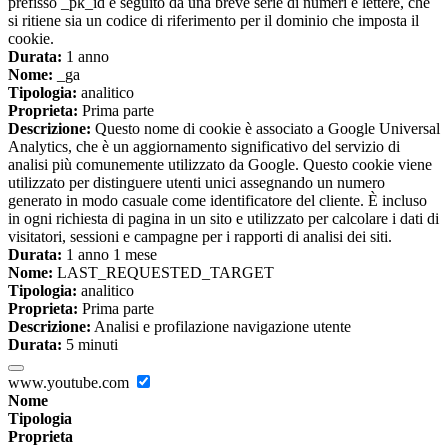
prefisso _pk_id è seguito da una breve serie di numeri e lettere, che
si ritiene sia un codice di riferimento per il dominio che imposta il
cookie.
Durata:
1 anno
Nome:
_ga
Tipologia:
analitico
Proprieta:
Prima parte
Descrizione:
Questo nome di cookie è associato a Google Universal
Analytics, che è un aggiornamento significativo del servizio di
analisi più comunemente utilizzato da Google. Questo cookie viene
utilizzato per distinguere utenti unici assegnando un numero
generato in modo casuale come identificatore del cliente. È incluso
in ogni richiesta di pagina in un sito e utilizzato per calcolare i dati di
visitatori, sessioni e campagne per i rapporti di analisi dei siti.
Durata:
1 anno 1 mese
Nome:
LAST_REQUESTED_TARGET
Tipologia:
analitico
Proprieta:
Prima parte
Descrizione:
Analisi e profilazione navigazione utente
Durata:
5 minuti
www.youtube.com
Nome
Tipologia
Proprieta