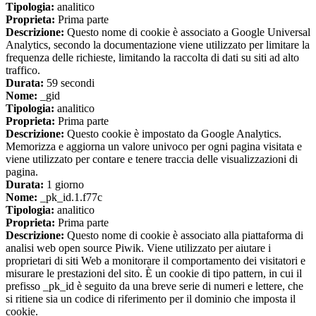
Tipologia:
analitico
Proprieta:
Prima parte
Descrizione:
Questo nome di cookie è associato a Google Universal
Analytics, secondo la documentazione viene utilizzato per limitare la
frequenza delle richieste, limitando la raccolta di dati su siti ad alto
traffico.
Durata:
59 secondi
Nome:
_gid
Tipologia:
analitico
Proprieta:
Prima parte
Descrizione:
Questo cookie è impostato da Google Analytics.
Memorizza e aggiorna un valore univoco per ogni pagina visitata e
viene utilizzato per contare e tenere traccia delle visualizzazioni di
pagina.
Durata:
1 giorno
Nome:
_pk_id.1.f77c
Tipologia:
analitico
Proprieta:
Prima parte
Descrizione:
Questo nome di cookie è associato alla piattaforma di
analisi web open source Piwik. Viene utilizzato per aiutare i
proprietari di siti Web a monitorare il comportamento dei visitatori e
misurare le prestazioni del sito. È un cookie di tipo pattern, in cui il
prefisso _pk_id è seguito da una breve serie di numeri e lettere, che
si ritiene sia un codice di riferimento per il dominio che imposta il
cookie.