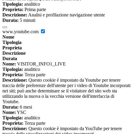
Tipologia:
analitico
Proprieta:
Prima parte
Descrizione:
Analisi e profilazione navigazione utente
Durata:
5 minuti
www.youtube.com
Nome
Tipologia
Proprieta
Descrizione
Durata
Nome:
VISITOR_INFO1_LIVE
Tipologia:
analitico
Proprieta:
Terza parte
Descrizione:
Questo cookie è impostato da Youtube per tenere
traccia delle preferenze dell'utente per i video di Youtube incorporati
nei siti; può anche determinare se il visitatore del sito web sta
utilizzando la nuova o la vecchia versione dell'interfaccia di
Youtube.
Durata:
6 mesi
Nome:
YSC
Tipologia:
analitico
Proprieta:
Terza parte
Descrizione:
Questo cookie è impostato da YouTube per tenere
traccia delle visualizzazioni dei video incorporati.