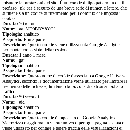
misurare le prestazioni del sito. È un cookie di tipo pattern, in cui il
prefisso _pk_ses è seguito da una breve serie di numeri e lettere, che
si ritiene sia un codice di riferimento per il dominio che imposta il
cookie.
Durata:
30 minuti
Nome:
_ga_MT9BBY8YCJ
Tipologia:
analitico
Proprieta:
Prima parte
Descrizione:
Questo cookie viene utilizzato da Google Analytics
per mantenere lo stato della sessione.
Durata:
1 anno 1 mese
Nome:
_gat
Tipologia:
analitico
Proprieta:
Prima parte
Descrizione:
Questo nome di cookie è associato a Google Universal
Analytics, secondo la documentazione viene utilizzato per limitare la
frequenza delle richieste, limitando la raccolta di dati su siti ad alto
traffico.
Durata:
59 secondi
Nome:
_gid
Tipologia:
analitico
Proprieta:
Prima parte
Descrizione:
Questo cookie è impostato da Google Analytics.
Memorizza e aggiorna un valore univoco per ogni pagina visitata e
viene utilizzato per contare e tenere traccia delle visualizzazioni di