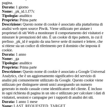
pagina.
Durata:
1 giorno
Nome:
_pk_id.1.f77c
Tipologia:
analitico
Proprieta:
Prima parte
Descrizione:
Questo nome di cookie è associato alla piattaforma di
analisi web open source Piwik. Viene utilizzato per aiutare i
proprietari di siti Web a monitorare il comportamento dei visitatori e
misurare le prestazioni del sito. È un cookie di tipo pattern, in cui il
prefisso _pk_id è seguito da una breve serie di numeri e lettere, che
si ritiene sia un codice di riferimento per il dominio che imposta il
cookie.
Durata:
1 anno
Nome:
_ga
Tipologia:
analitico
Proprieta:
Prima parte
Descrizione:
Questo nome di cookie è associato a Google Universal
Analytics, che è un aggiornamento significativo del servizio di
analisi più comunemente utilizzato da Google. Questo cookie viene
utilizzato per distinguere utenti unici assegnando un numero
generato in modo casuale come identificatore del cliente. È incluso
in ogni richiesta di pagina in un sito e utilizzato per calcolare i dati di
visitatori, sessioni e campagne per i rapporti di analisi dei siti.
Durata:
1 anno 1 mese
Nome:
LAST_REQUESTED_TARGET