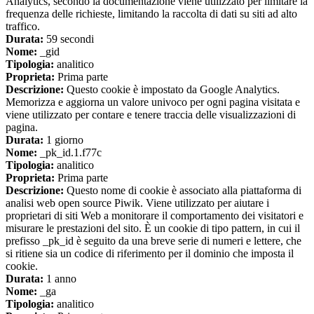
Analytics, secondo la documentazione viene utilizzato per limitare la
frequenza delle richieste, limitando la raccolta di dati su siti ad alto
traffico.
Durata:
59 secondi
Nome:
_gid
Tipologia:
analitico
Proprieta:
Prima parte
Descrizione:
Questo cookie è impostato da Google Analytics.
Memorizza e aggiorna un valore univoco per ogni pagina visitata e
viene utilizzato per contare e tenere traccia delle visualizzazioni di
pagina.
Durata:
1 giorno
Nome:
_pk_id.1.f77c
Tipologia:
analitico
Proprieta:
Prima parte
Descrizione:
Questo nome di cookie è associato alla piattaforma di
analisi web open source Piwik. Viene utilizzato per aiutare i
proprietari di siti Web a monitorare il comportamento dei visitatori e
misurare le prestazioni del sito. È un cookie di tipo pattern, in cui il
prefisso _pk_id è seguito da una breve serie di numeri e lettere, che
si ritiene sia un codice di riferimento per il dominio che imposta il
cookie.
Durata:
1 anno
Nome:
_ga
Tipologia:
analitico