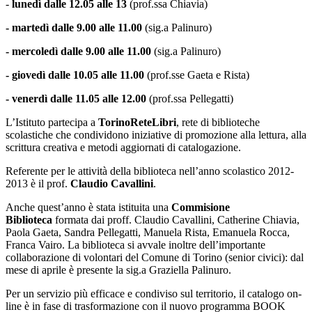
-
lunedì dalle 12.05 alle 13
(prof.ssa Chiavia)
- martedì dalle 9.00 alle 11.00
(sig.a Palinuro)
- mercoledì dalle 9.00 alle 11.00
(sig.a Palinuro)
- giovedì dalle 10.05 alle 11.00
(prof.sse Gaeta e Rista)
- venerdì dalle 11.05 alle 12.00
(prof.ssa Pellegatti)
L’Istituto partecipa a
TorinoReteLibri
, rete di biblioteche
scolastiche che condividono iniziative di promozione alla lettura, alla
scrittura creativa e metodi aggiornati di catalogazione.
Referente per le attività della biblioteca nell’anno scolastico 2012-
2013 è il prof.
Claudio Cavallini
.
Anche quest’anno è stata istituita una
Commisione
Biblioteca
formata dai proff. Claudio Cavallini, Catherine Chiavia,
Paola Gaeta, Sandra Pellegatti, Manuela Rista, Emanuela Rocca,
Franca Vairo. La biblioteca si avvale inoltre dell’importante
collaborazione di volontari del Comune di Torino (senior civici): dal
mese di aprile è presente la sig.a Graziella Palinuro.
Per un servizio più efficace e condiviso sul territorio, il catalogo on-
line è in fase di trasformazione con il nuovo programma BOOK