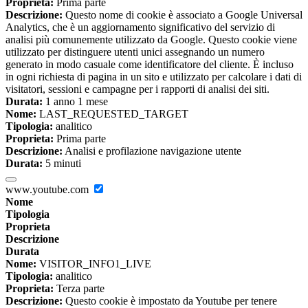
Proprieta:
Prima parte
Descrizione:
Questo nome di cookie è associato a Google Universal
Analytics, che è un aggiornamento significativo del servizio di
analisi più comunemente utilizzato da Google. Questo cookie viene
utilizzato per distinguere utenti unici assegnando un numero
generato in modo casuale come identificatore del cliente. È incluso
in ogni richiesta di pagina in un sito e utilizzato per calcolare i dati di
visitatori, sessioni e campagne per i rapporti di analisi dei siti.
Durata:
1 anno 1 mese
Nome:
LAST_REQUESTED_TARGET
Tipologia:
analitico
Proprieta:
Prima parte
Descrizione:
Analisi e profilazione navigazione utente
Durata:
5 minuti
www.youtube.com
Nome
Tipologia
Proprieta
Descrizione
Durata
Nome:
VISITOR_INFO1_LIVE
Tipologia:
analitico
Proprieta:
Terza parte
Descrizione:
Questo cookie è impostato da Youtube per tenere