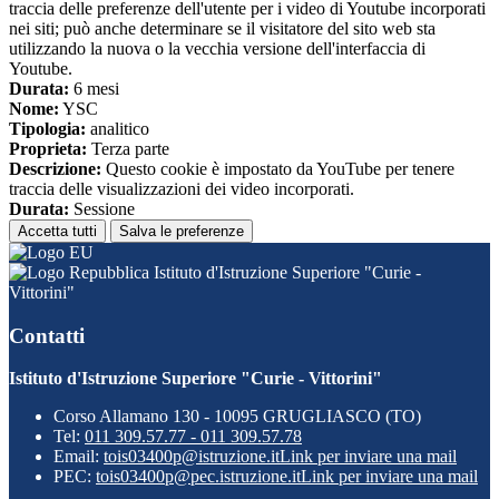
traccia delle preferenze dell'utente per i video di Youtube incorporati
nei siti; può anche determinare se il visitatore del sito web sta
utilizzando la nuova o la vecchia versione dell'interfaccia di
Youtube.
Durata:
6 mesi
Nome:
YSC
Tipologia:
analitico
Proprieta:
Terza parte
Descrizione:
Questo cookie è impostato da YouTube per tenere
traccia delle visualizzazioni dei video incorporati.
Durata:
Sessione
Accetta tutti
Salva le preferenze
Istituto d'Istruzione Superiore "Curie -
Vittorini"
Contatti
Istituto d'Istruzione Superiore "Curie - Vittorini"
Corso Allamano 130 - 10095 GRUGLIASCO (TO)
Tel:
011 309.57.77 - 011 309.57.78
Email:
tois03400p@istruzione.it
Link per inviare una mail
PEC:
tois03400p@pec.istruzione.it
Link per inviare una mail