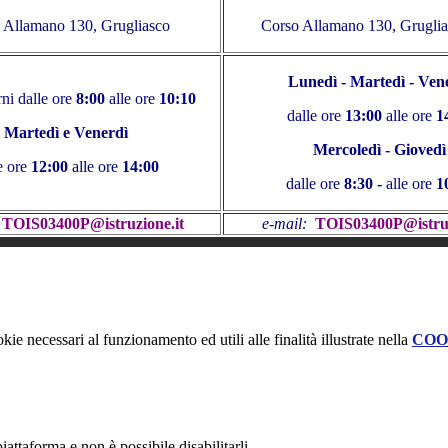
 Allamano 130, Grugliasco
Corso Allamano 130, Gruglia
Lunedì - Martedì -
Ven
orni dalle ore
8:00
alle ore
10:10
dalle ore
13:00
alle ore
1
Martedì e Venerdì
Mercoledì - Giovedì
e ore
12:00
alle ore
14:00
dalle ore
8:30 -
alle ore
1
TOIS03400P@istruzione.it
e-mail:
TOIS03400P@istruz
kie necessari al funzionamento ed utili alle finalità illustrate nella
COO
attaforma e non è possibile disabilitarli.