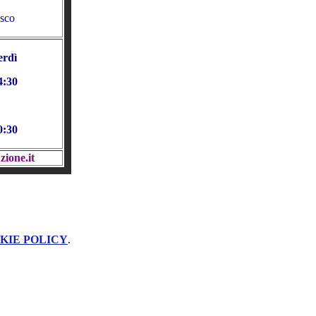
sco
erdì
4:30
0:30
ione.it
KIE POLICY
.