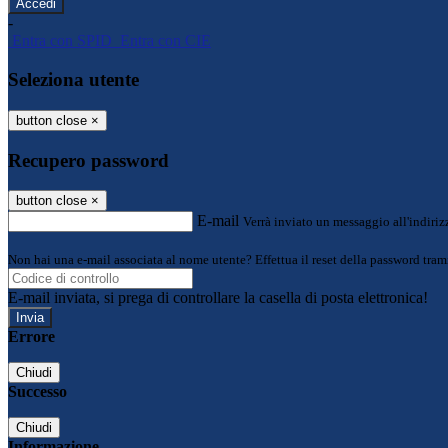
-
Entra con SPID
Entra con CIE
Seleziona utente
button close
×
Recupero password
button close
×
E-mail
Verrà inviato un messaggio all'indirizz
Non hai una e-mail associata al nome utente? Effettua il reset della password tram
E-mail inviata, si prega di controllare la casella di posta elettronica!
Errore
Chiudi
Successo
Chiudi
Informazione