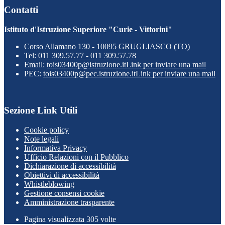
Contatti
Istituto d'Istruzione Superiore "Curie - Vittorini"
Corso Allamano 130 - 10095 GRUGLIASCO (TO)
Tel:
011 309.57.77 - 011 309.57.78
Email:
tois03400p@istruzione.it
Link per inviare una mail
PEC:
tois03400p@pec.istruzione.it
Link per inviare una mail
Sezione Link Utili
Cookie policy
Note legali
Informativa Privacy
Ufficio Relazioni con il Pubblico
Dichiarazione di accessibilità
Obiettivi di accessibilità
Whistleblowing
Gestione consensi cookie
Amministrazione trasparente
Pagina visualizzata
305
volte