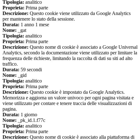
Tipologia:
analitico
Proprieta:
Prima parte
Descrizione:
Questo cookie viene utilizzato da Google Analytics
per mantenere lo stato della sessione.
Durata:
1 anno 1 mese
Nome:
_gat
Tipologia:
analitico
Proprieta:
Prima parte
Descrizione:
Questo nome di cookie è associato a Google Universal
Analytics, secondo la documentazione viene utilizzato per limitare la
frequenza delle richieste, limitando la raccolta di dati su siti ad alto
traffico.
Durata:
59 secondi
Nome:
_gid
Tipologia:
analitico
Proprieta:
Prima parte
Descrizione:
Questo cookie è impostato da Google Analytics.
Memorizza e aggiorna un valore univoco per ogni pagina visitata e
viene utilizzato per contare e tenere traccia delle visualizzazioni di
pagina.
Durata:
1 giorno
Nome:
_pk_id.1.f77c
Tipologia:
analitico
Proprieta:
Prima parte
Descrizione:
Questo nome di cookie è associato alla piattaforma di