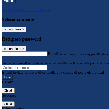
-
Entra con SPID
Entra con CIE
Seleziona utente
button close
×
Recupero password
button close
×
E-mail
Verrà inviato un messaggio all'indirizz
Non hai una e-mail associata al nome utente? Effettua il reset della password tram
E-mail inviata, si prega di controllare la casella di posta elettronica!
Errore
Chiudi
Successo
Chiudi
Informazione