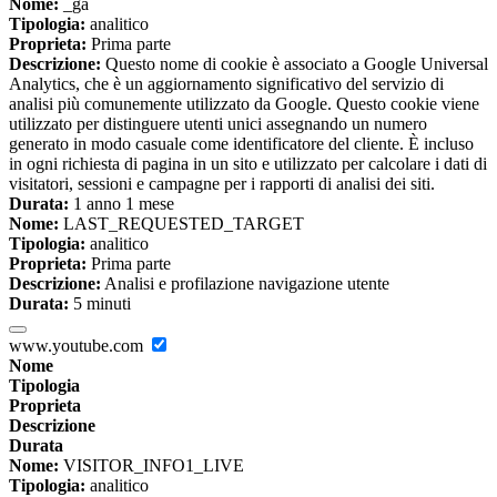
Nome:
_ga
Tipologia:
analitico
Proprieta:
Prima parte
Descrizione:
Questo nome di cookie è associato a Google Universal
Analytics, che è un aggiornamento significativo del servizio di
analisi più comunemente utilizzato da Google. Questo cookie viene
utilizzato per distinguere utenti unici assegnando un numero
generato in modo casuale come identificatore del cliente. È incluso
in ogni richiesta di pagina in un sito e utilizzato per calcolare i dati di
visitatori, sessioni e campagne per i rapporti di analisi dei siti.
Durata:
1 anno 1 mese
Nome:
LAST_REQUESTED_TARGET
Tipologia:
analitico
Proprieta:
Prima parte
Descrizione:
Analisi e profilazione navigazione utente
Durata:
5 minuti
www.youtube.com
Nome
Tipologia
Proprieta
Descrizione
Durata
Nome:
VISITOR_INFO1_LIVE
Tipologia:
analitico