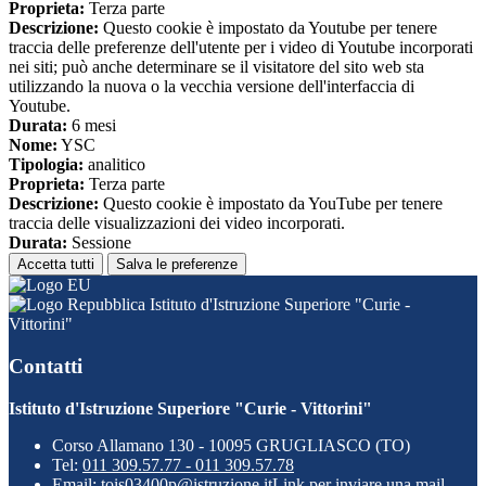
Proprieta:
Terza parte
Descrizione:
Questo cookie è impostato da Youtube per tenere
traccia delle preferenze dell'utente per i video di Youtube incorporati
nei siti; può anche determinare se il visitatore del sito web sta
utilizzando la nuova o la vecchia versione dell'interfaccia di
Youtube.
Durata:
6 mesi
Nome:
YSC
Tipologia:
analitico
Proprieta:
Terza parte
Descrizione:
Questo cookie è impostato da YouTube per tenere
traccia delle visualizzazioni dei video incorporati.
Durata:
Sessione
Accetta tutti
Salva le preferenze
Istituto d'Istruzione Superiore "Curie -
Vittorini"
Contatti
Istituto d'Istruzione Superiore "Curie - Vittorini"
Corso Allamano 130 - 10095 GRUGLIASCO (TO)
Tel:
011 309.57.77 - 011 309.57.78
Email:
tois03400p@istruzione.it
Link per inviare una mail