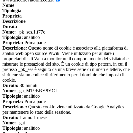
Nome
Tipologia
Proprieta
Descrizione
Durata
Nome:
_pk_ses.1.f77c
Tipologia:
analitico
Proprieta:
Prima parte
Descrizione:
Questo nome di cookie è associato alla piattaforma di
analisi web open source Piwik. Viene utilizzato per aiutare i
proprietari di siti Web a monitorare il comportamento dei visitatori e
misurare le prestazioni del sito. È un cookie di tipo pattern, in cui il
prefisso _pk_ses è seguito da una breve serie di numeri e lettere, che
si ritiene sia un codice di riferimento per il dominio che imposta il
cookie.
Durata:
30 minuti
Nome:
_ga_MT9BBY8YCJ
Tipologia:
analitico
Proprieta:
Prima parte
Descrizione:
Questo cookie viene utilizzato da Google Analytics
per mantenere lo stato della sessione.
Durata:
1 anno 1 mese
Nome:
_gat
Tipologia:
analitico